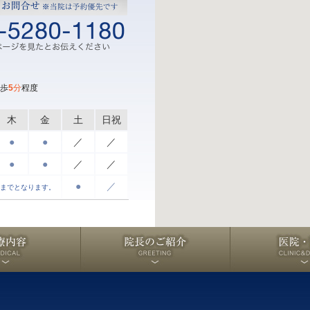
歩
5
分
程度
木
金
土
日祝
●
●
／
／
●
●
／
／
●
／
前までとなります。