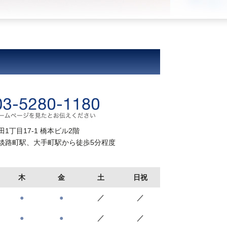
1丁目17-1 橋本ビル2階
淡路町駅、大手町駅から徒歩
5分
程度
木
金
土
日祝
●
●
／
／
●
●
／
／