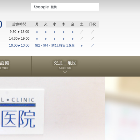
診療時間
月
火
水
木
金
土
日祝
9:30
13:00
●
●
●
●
●
／
／
14:30
19:00
●
●
●
●
●
／
／
10:00
13:00
●
／
第2・第4・第5土曜日は休診