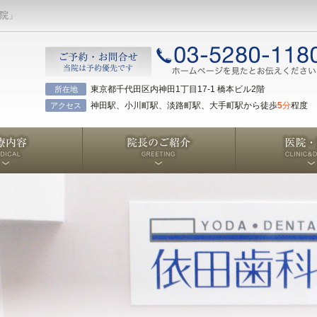
医院」
東京都千代田区内神田1丁目17-1 橋本ビル2階
所在地
神田駅、小川町駅、淡路町駅、大手町駅から徒歩
5
分
程度
アクセス