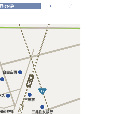
曜日は休診
●
／